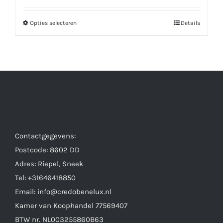
tot
Opties selecteren
Details
Dit
€155.00
product
heeft
meerdere
variaties.
Deze
optie
kan
Contactgegevens:
gekozen
Postcode: 8602 DD
worden
Adres: Riepel, Sneek
op
Tel: +31646418850
de
Email: info@credobenelux.nl
productpagina
Kamer van Koophandel 77569407
BTW nr. NL003255860B63