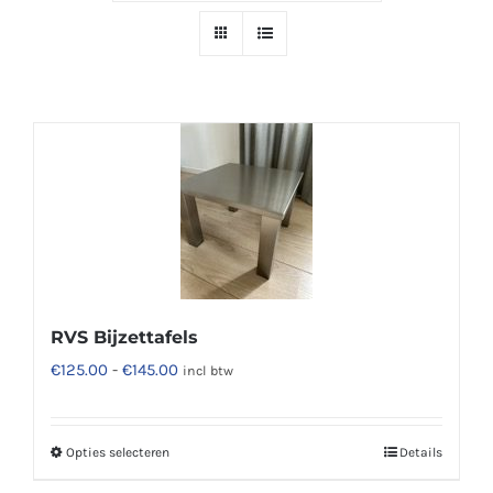
RVS Bijzettafels
Prijsklasse:
€
125.00
-
€
145.00
incl btw
€125.00
tot
Opties selecteren
Details
Dit
€145.00
product