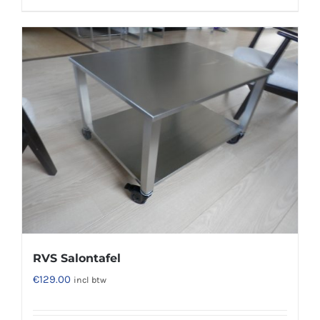
product
heeft
meerdere
variaties.
Deze
optie
kan
gekozen
worden
op
de
productpagina
RVS Salontafel
€
129.00
incl btw