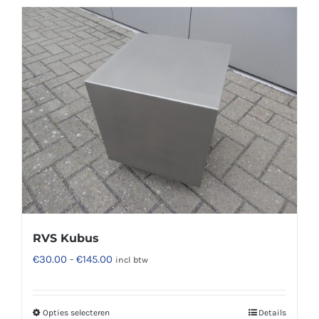
heeft
meerdere
variaties.
Deze
optie
kan
gekozen
worden
op
de
productpagina
RVS Kubus
Prijsklasse:
€
30.00
-
€
145.00
incl btw
€30.00
tot
Opties selecteren
Details
Dit
€145.00