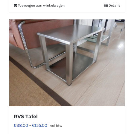
Toevoegen aan winkelwagen
Details
RVS Tafel
Prijsklasse:
€
38.00
-
€
155.00
incl btw
€38.00