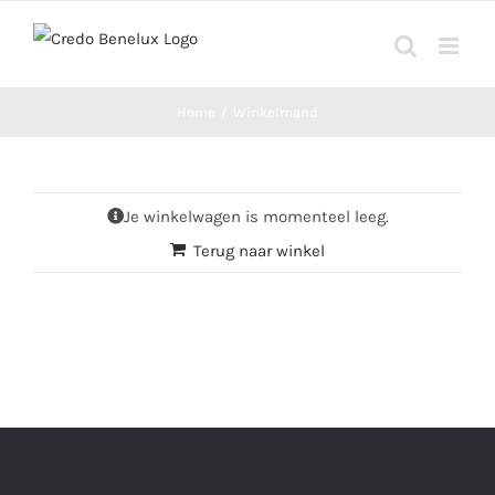
Ga
naar
inhoud
Home
Winkelmand
Je winkelwagen is momenteel leeg.
Terug naar winkel