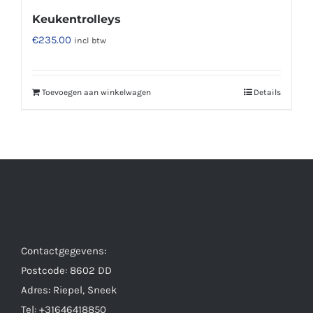
Keukentrolleys
€
235.00
incl btw
Toevoegen aan winkelwagen
Details
Contactgegevens:
Postcode: 8602 DD
Adres: Riepel, Sneek
Tel: +31646418850