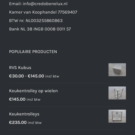
Email: info@credobenelux.nl
Kamer van Koophandel 77569407
BTW nr. NL003255860B63
Bank NL 38 INGB 0008 0011 57
POPULAIRE PRODUCTEN
RVS Kubus
Prijsklasse:
€
30.00
-
€
145.00
incl btw
€30.00
Keukentrolley op wielen
tot
€
145.00
incl btw
€145.00
Keukentrolleys
€
235.00
incl btw